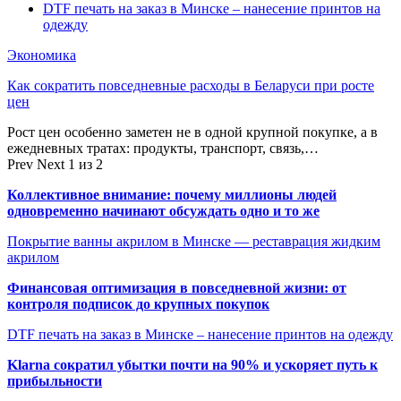
DTF печать на заказ в Минске – нанесение принтов на
одежду
Экономика
Как сократить повседневные расходы в Беларуси при росте
цен
Рост цен особенно заметен не в одной крупной покупке, а в
ежедневных тратах: продукты, транспорт, связь,…
Prev
Next
1 из 2
Коллективное внимание: почему миллионы людей
одновременно начинают обсуждать одно и то же
Покрытие ванны акрилом в Минске — реставрация жидким
акрилом
Финансовая оптимизация в повседневной жизни: от
контроля подписок до крупных покупок
DTF печать на заказ в Минске – нанесение принтов на одежду
Klarna сократил убытки почти на 90% и ускоряет путь к
прибыльности