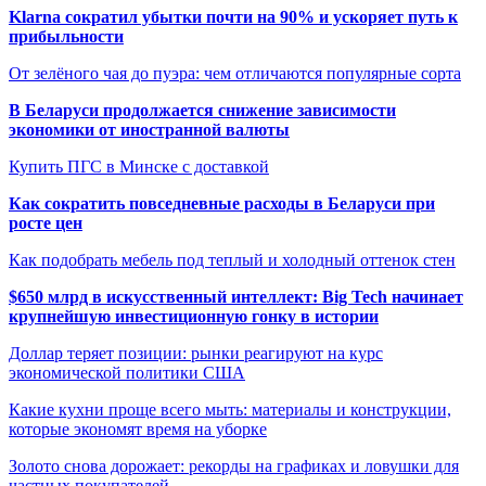
Klarna сократил убытки почти на 90% и ускоряет путь к
прибыльности
От зелёного чая до пуэра: чем отличаются популярные сорта
В Беларуси продолжается снижение зависимости
экономики от иностранной валюты
Купить ПГС в Минске с доставкой
Как сократить повседневные расходы в Беларуси при
росте цен
Как подобрать мебель под теплый и холодный оттенок стен
$650 млрд в искусственный интеллект: Big Tech начинает
крупнейшую инвестиционную гонку в истории
Доллар теряет позиции: рынки реагируют на курс
экономической политики США
Какие кухни проще всего мыть: материалы и конструкции,
которые экономят время на уборке
Золото снова дорожает: рекорды на графиках и ловушки для
частных покупателей