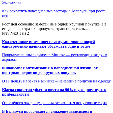
Экономика
Как сократить повседневные расходы в Беларуси при росте
цен
Рост цен особенно заметен не в одной крупной покупке, а в
ежедневных тратах: продукты, транспорт, связь,…
Prev
Next
1 из 2
Коллективное внимание: почему миллионы людей
одновременно начинают обсуждать одно и то же
Покрытие ванны акрилом в Минске — реставрация жидким
акрилом
Финансовая оптимизация в повседневной жизни: от
контроля подписок до крупных покупок
DTF печать на заказ в Минске – нанесение принтов на одежду
Klarna сократил убытки почти на 90% и ускоряет путь к
прибыльности
От зелёного чая до пуэра: чем отличаются популярные сорта
В Беларуси продолжается снижение зависимости