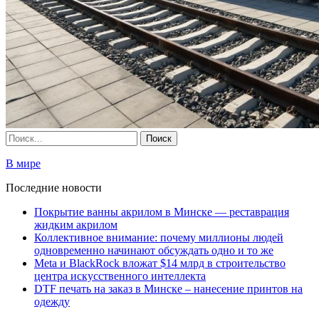
В мире
Последние новости
Покрытие ванны акрилом в Минске — реставрация
жидким акрилом
Коллективное внимание: почему миллионы людей
одновременно начинают обсуждать одно и то же
Meta и BlackRock вложат $14 млрд в строительство
центра искусственного интеллекта
DTF печать на заказ в Минске – нанесение принтов на
одежду