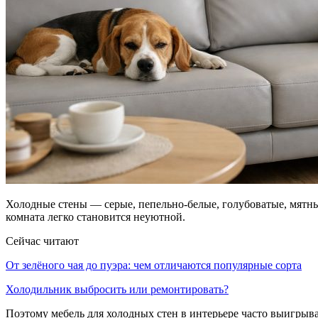
Холодные стены — серые, пепельно-белые, голубоватые, мятные
комната легко становится неуютной.
Сейчас читают
От зелёного чая до пуэра: чем отличаются популярные сорта
Холодильник выбросить или ремонтировать?
Поэтому мебель для холодных стен в интерьере часто выигрыв