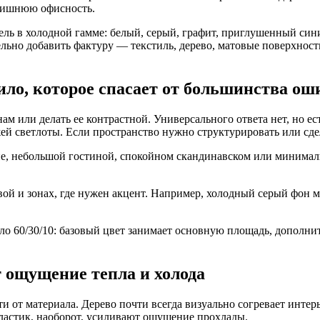
 лишнюю офисность.
ель в холодной гамме: белый, серый, графит, приглушенный син
ельно добавить фактуру — текстиль, дерево, матовые поверхност
ило, которое спасает от большинства ош
м или делать ее контрастной. Универсального ответа нет, но ест
ей светлоты. Если пространство нужно структурировать или сдел
льне, небольшой гостиной, спокойном скандинавском или минима
овой и зонах, где нужен акцент. Например, холодный серый фон 
вило 60/30/10: базовый цвет занимает основную площадь, допол
 ощущение тепла и холода
и от материала. Дерево почти всегда визуально согревает интер
пластик, наоборот, усиливают ощущение прохлады.