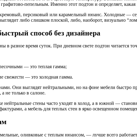
графитово-пепельным. Именно этот подтон и определяет, какая м
 кремовый, персиковый или карамельный нюанс. Холодные — сер
 выглядит либо слишком плоской, либо, наоборот, визуально “лом
быстрый способ без дизайнера
ены в разное время суток. При дневном свете подтон читается точ
песочными — это теплая гамма;
ие свежести — это холодная гамма.
нами. Они выглядят нейтральными, но на фоне мебели быстро п
а не только в салоне.
 нейтральные стены часто уходят в холод, а в южной — становят
актурами, а мебель для теплых стен в ярко освещенном помещен
ам
мельные, оливковые с теплым нюансом, — лучше всего работает 