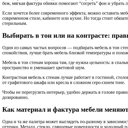
беж, мягкая фактура обивки помогают “согреть” фон и убрать
Если хочется более современного эффекта, можно оставить меб
современном стиле, кабинете или кухне. Но тогда стоит обязат
стерильным.
Выбирать в тон или на контрасте: прав
Один из самых частых вопросов — подбирать мебель в тон стена
спокойствия, лучше брать мебель близкой температуры и похож
Мебель в тон стенам хороша там, где нужна цельность: в спа
пространство и уменьшает цветовой шум.
Контрастная мебель к стенам лучше работает в гостиной, стол
от графитового шкафа или кресла в сложном серо-синем тоне.
Чтобы не перегрузить интерьер, удобно держать в голове пра
дозированно.
Как материал и фактура мебели меняют
Одна и та же палитра может выглядеть по-разному в зависимост
оттенки. Металл, стекло, глянцевые поверхности и холодный 