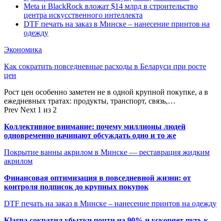
Meta и BlackRock вложат $14 млрд в строительство
центра искусственного интеллекта
DTF печать на заказ в Минске – нанесение принтов на
одежду
Экономика
Как сократить повседневные расходы в Беларуси при росте
цен
Рост цен особенно заметен не в одной крупной покупке, а в
ежедневных тратах: продукты, транспорт, связь,…
Prev
Next
1 из 2
Коллективное внимание: почему миллионы людей
одновременно начинают обсуждать одно и то же
Покрытие ванны акрилом в Минске — реставрация жидким
акрилом
Финансовая оптимизация в повседневной жизни: от
контроля подписок до крупных покупок
DTF печать на заказ в Минске – нанесение принтов на одежду
Klarna сократил убытки почти на 90% и ускоряет путь к