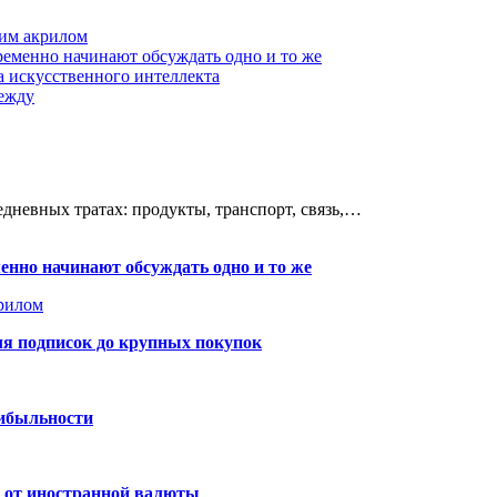
им акрилом
еменно начинают обсуждать одно и то же
а искусственного интеллекта
дежду
едневных тратах: продукты, транспорт, связь,…
нно начинают обсуждать одно и то же
рилом
ля подписок до крупных покупок
рибыльности
и от иностранной валюты