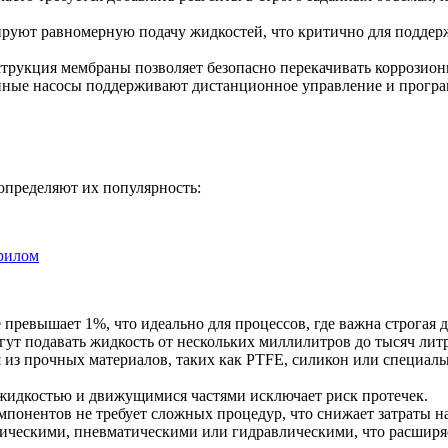
ируют равномерную подачу жидкостей, что критично для поддер
струкция мембраны позволяет безопасно перекачивать коррозион
нные насосы поддерживают дистанционное управление и програм
определяют их популярность:
рилом
превышает 1%, что идеально для процессов, где важна строгая д
огут подавать жидкость от нескольких миллилитров до тысяч литро
из прочных материалов, таких как PTFE, силикон или специаль
 жидкостью и движущимися частями исключает риск протечек.
мпонентов не требует сложных процедур, что снижает затраты н
рическими, пневматическими или гидравлическими, что расширя