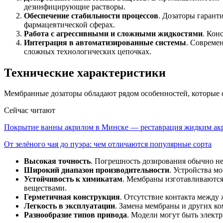
дезинфицирующие растворы.
Обеспечение стабильности процессов
. Дозаторы гарант
фармацевтической сферах.
Работа с агрессивными и сложными жидкостями
. Кон
Интеграция в автоматизированные системы
. Совреме
сложных технологических цепочках.
Технические характеристики
Мембранные дозаторы обладают рядом особенностей, которые 
Сейчас читают
Покрытие ванны акрилом в Минске — реставрация жидким ак
От зелёного чая до пуэра: чем отличаются популярные сорта
Высокая точность
. Погрешность дозирования обычно не 
Широкий диапазон производительности
. Устройства м
Устойчивость к химикатам
. Мембраны изготавливаются 
веществами.
Герметичная конструкция
. Отсутствие контакта между
Легкость в эксплуатации
. Замена мембраны и других ко
Разнообразие типов привода
. Модели могут быть элект