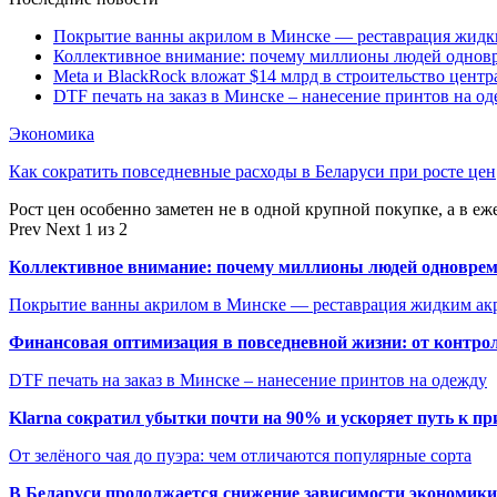
Покрытие ванны акрилом в Минске — реставрация жидк
Коллективное внимание: почему миллионы людей одновр
Meta и BlackRock вложат $14 млрд в строительство центр
DTF печать на заказ в Минске – нанесение принтов на о
Экономика
Как сократить повседневные расходы в Беларуси при росте цен
Рост цен особенно заметен не в одной крупной покупке, а в еж
Prev
Next
1 из 2
Коллективное внимание: почему миллионы людей одновреме
Покрытие ванны акрилом в Минске — реставрация жидким ак
Финансовая оптимизация в повседневной жизни: от контро
DTF печать на заказ в Минске – нанесение принтов на одежду
Klarna сократил убытки почти на 90% и ускоряет путь к п
От зелёного чая до пуэра: чем отличаются популярные сорта
В Беларуси продолжается снижение зависимости экономик