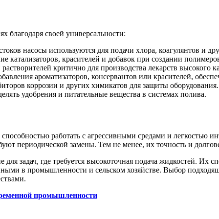
х благодаря своей универсальности:
стоков насосы используются для подачи хлора, коагулянтов и дру
ие катализаторов, красителей и добавок при создании полимеро
 растворителей критично для производства лекарств высокого ка
бавления ароматизаторов, консервантов или красителей, обеспе
биторов коррозии и других химикатов для защиты оборудования.
елять удобрения и питательные вещества в системах полива.
способностью работать с агрессивными средами и легкостью ин
буют периодической замены. Тем не менее, их точность и долгов
ля задач, где требуется высокоточная подача жидкостей. Их сп
ными в промышленности и сельском хозяйстве. Выбор подходяще
ствами.
овременной промышленности