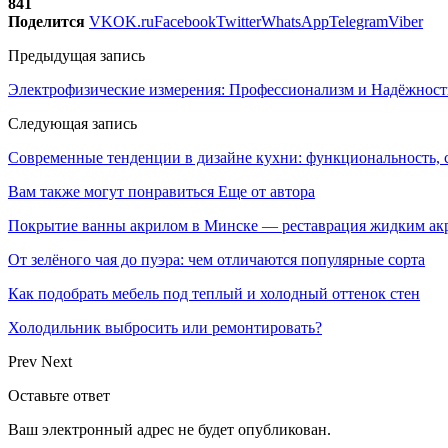
841
Поделится
VK
OK.ru
Facebook
Twitter
WhatsApp
Telegram
Viber
Предыдущая запись
Электрофизические измерения: Профессионализм и Надёжность
Следующая запись
Современные тенденции в дизайне кухни: функциональность, 
Вам также могут понравиться
Еще от автора
Покрытие ванны акрилом в Минске — реставрация жидким ак
От зелёного чая до пуэра: чем отличаются популярные сорта
Как подобрать мебель под теплый и холодный оттенок стен
Холодильник выбросить или ремонтировать?
Prev
Next
Оставьте ответ
Ваш электронный адрес не будет опубликован.