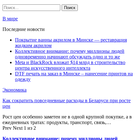
В мире
Последние новости
Покрытие ванны акрилом в Минске — реставрация
жидким акрилом
Коллективное внимание: почему миллионы людей
одновременно начинают обсуждать одно и то же
Meta и BlackRock вложат $14 млрд в строительство
центра искусственного интеллекта
DTF печать на заказ в Минске – нанесение принтов на
одежду
Экономика
Как сократить повседневные расходы в Беларуси при росте
цен
Рост цен особенно заметен не в одной крупной покупке, а в
ежедневных тратах: продукты, транспорт, связь,…
Prev
Next
1 из 2
Коллективное внимание: почему миллионы людей