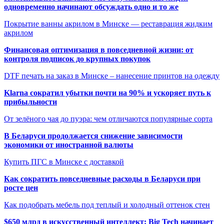
одновременно начинают обсуждать одно и то же
Покрытие ванны акрилом в Минске — реставрация жидким
акрилом
Финансовая оптимизация в повседневной жизни: от
контроля подписок до крупных покупок
DTF печать на заказ в Минске – нанесение принтов на одежду
Klarna сократил убытки почти на 90% и ускоряет путь к
прибыльности
От зелёного чая до пуэра: чем отличаются популярные сорта
В Беларуси продолжается снижение зависимости
экономики от иностранной валюты
Купить ПГС в Минске с доставкой
Как сократить повседневные расходы в Беларуси при
росте цен
Как подобрать мебель под теплый и холодный оттенок стен
$650 млрд в искусственный интеллект: Big Tech начинает