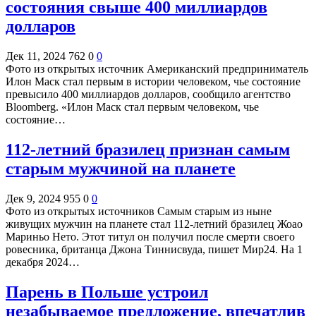
состояния свыше 400 миллиардов
долларов
Дек 11, 2024
762
0
0
Фото из открытых источник Американский предприниматель
Илон Маск стал первым в истории человеком, чье состояние
превысило 400 миллиардов долларов, сообщило агентство
Bloomberg. «Илон Маск стал первым человеком, чье
состояние…
112-летний бразилец признан самым
старым мужчиной на планете
Дек 9, 2024
955
0
0
Фото из открытых источников Самым старым из ныне
живущих мужчин на планете стал 112-летний бразилец Жоао
Мариньо Нето. Этот титул он получил после смерти своего
ровесника, британца Джона Тиннисвуда, пишет Мир24. На 1
декабря 2024…
Парень в Польше устроил
незабываемое предложение, впечатлив