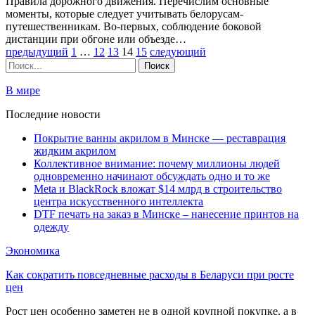
Правила дорожного движения. Перечислим основные
моменты, которые следует учитывать белорусам-
путешественникам. Во-первых, соблюдение боковой
дистанции при обгоне или объезде…
предыдущий
1
…
12
13
14
15
следующий
В мире
Последние новости
Покрытие ванны акрилом в Минске — реставрация
жидким акрилом
Коллективное внимание: почему миллионы людей
одновременно начинают обсуждать одно и то же
Meta и BlackRock вложат $14 млрд в строительство
центра искусственного интеллекта
DTF печать на заказ в Минске – нанесение принтов на
одежду
Экономика
Как сократить повседневные расходы в Беларуси при росте
цен
Рост цен особенно заметен не в одной крупной покупке, а в