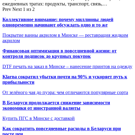
ежедневных тратах: продукты, транспорт, связь,…
Prev
Next
1 из 2
Коллективное внимание: почему миллионы людей
одновременно начинают обсуждать одно и то же
Покрытие ванны акрилом в Минске — реставрация жидким
акрилом
Финансовая оптимизация в повседневной жизни: от
контроля подписок до крупных покупок
DTF печать на заказ в Минске – нанесение принтов на одежду
Klarna сократил убытки почти на 90% и ускоряет путь к
прибыльности
От зелёного чая до пуэра: чем отличаются популярные сорта
В Беларуси продолжается снижение зависимости
экономики от иностранной валюты
Купить ПГС в Минске с доставкой
Как сократить повседневные расходы в Беларуси при
росте цен