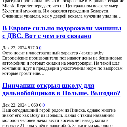
Трагедия произошла ночью в воскресенье в Варшаве. Издание
Miejski Reporter передает, что на Центральном вокзале умер
52-летний мужчина. Им оказался гражданин Беларуси.
Очевидцы увидели, как у дверей вокзала мужчина упал на…
В Европе сильно подорожали машины
с ДВС. Вот с чем это связано
Дек 22, 2024
817
0
0
Фото носит иллюстративный характер / архив av.by
Европейские производители повышают цены на бензиновые
автомобили и готовят скидки на электрокары. На такой шаг
компании идут в преддверии ужесточения норм по выбросам,
которые грозят ещё…
Пинчанин открыл школу для
дальнобойщиков в Польше. Выгодно?
Дек 22, 2024
1 060
0
0
Наш сегодняшний герой родом из Пинска, однако многие
знают его как Вову из Польши. Канал с таким названием
молодой человек начал вести восемь лет назад, когда в
возрасте 21 года ушёл в дальнобой. За жизнью молодого