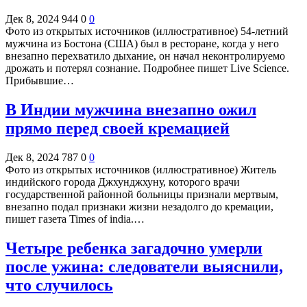
Дек 8, 2024
944
0
0
Фото из открытых источников (иллюстративное) 54-летний
мужчина из Бостона (США) был в ресторане, когда у него
внезапно перехватило дыхание, он начал неконтролируемо
дрожать и потерял сознание. Подробнее пишет Live Science.
Прибывшие…
В Индии мужчина внезапно ожил
прямо перед своей кремацией
Дек 8, 2024
787
0
0
Фото из открытых источников (иллюстративное) Житель
индийского города Джхунджхуну, которого врачи
государственной районной больницы признали мертвым,
внезапно подал признаки жизни незадолго до кремации,
пишет газета Times of india.…
Четыре ребенка загадочно умерли
после ужина: следователи выяснили,
что случилось