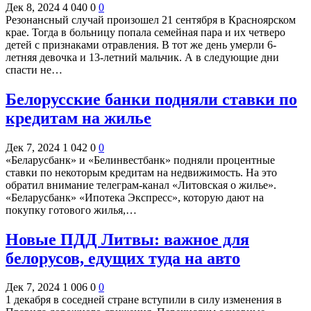
Дек 8, 2024
4 040
0
0
Резонансный случай произошел 21 сентября в Красноярском
крае. Тогда в больницу попала семейная пара и их четверо
детей с признаками отравления. В тот же день умерли 6-
летняя девочка и 13-летний мальчик. А в следующие дни
спасти не…
Белорусские банки подняли ставки по
кредитам на жилье
Дек 7, 2024
1 042
0
0
«Беларусбанк» и «Белинвестбанк» подняли процентные
ставки по некоторым кредитам на недвижимость. На это
обратил внимание телеграм-канал «Литовская о жилье».
«Беларусбанк» «Ипотека Экспресс», которую дают на
покупку готового жилья,…
Новые ПДД Литвы: важное для
белорусов, едущих туда на авто
Дек 7, 2024
1 006
0
0
1 декабря в соседней стране вступили в силу изменения в