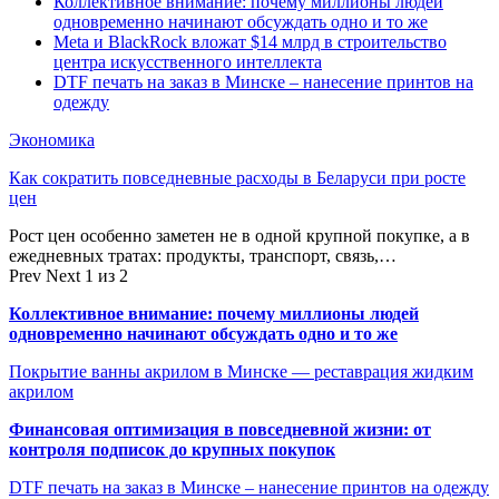
Коллективное внимание: почему миллионы людей
одновременно начинают обсуждать одно и то же
Meta и BlackRock вложат $14 млрд в строительство
центра искусственного интеллекта
DTF печать на заказ в Минске – нанесение принтов на
одежду
Экономика
Как сократить повседневные расходы в Беларуси при росте
цен
Рост цен особенно заметен не в одной крупной покупке, а в
ежедневных тратах: продукты, транспорт, связь,…
Prev
Next
1 из 2
Коллективное внимание: почему миллионы людей
одновременно начинают обсуждать одно и то же
Покрытие ванны акрилом в Минске — реставрация жидким
акрилом
Финансовая оптимизация в повседневной жизни: от
контроля подписок до крупных покупок
DTF печать на заказ в Минске – нанесение принтов на одежду