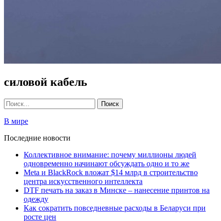
силовой кабель
В мире
Последние новости
Коллективное внимание: почему миллионы людей
одновременно начинают обсуждать одно и то же
Meta и BlackRock вложат $14 млрд в строительство
центра искусственного интеллекта
DTF печать на заказ в Минске – нанесение принтов на
одежду
Как сократить повседневные расходы в Беларуси при
росте цен