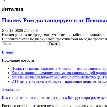
#италия
Почему Рим дистанцируется от Пекина:
Янв 13, 2026
2 549
0
0
Италия решила не продлевать участие в китайской инициатив
В правительстве подчёркивают: практической выгоды проект 
В мире
Последние новости
Покрытие ванны акрилом в Минске — реставрация жидк
Коллективное внимание: почему миллионы людей одновр
Meta и BlackRock вложат $14 млрд в строительство центр
DTF печать на заказ в Минске – нанесение принтов на о
Экономика
Как сократить повседневные расходы в Беларуси при росте цен
Рост цен особенно заметен не в одной крупной покупке, а в еж