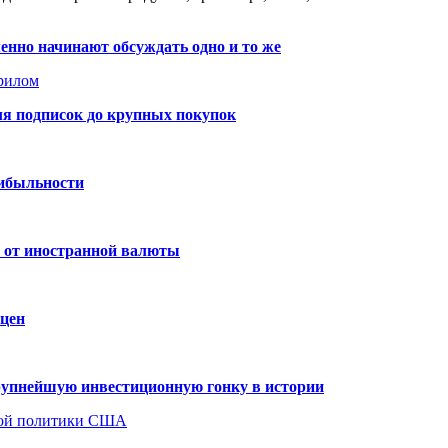
нно начинают обсуждать одно и то же
рилом
ля подписок до крупных покупок
рибыльности
и от иностранной валюты
 цен
крупнейшую инвестиционную гонку в истории
ской политики США