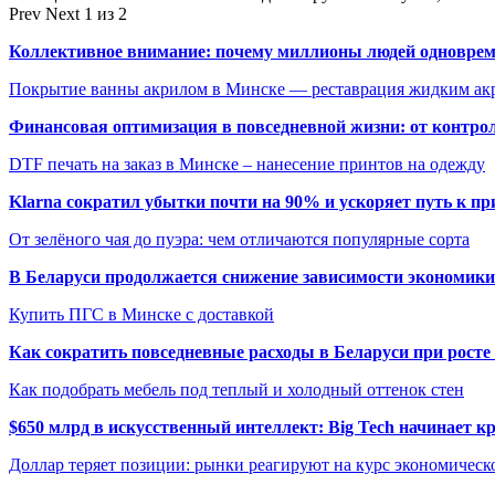
Prev
Next
1 из 2
Коллективное внимание: почему миллионы людей одновреме
Покрытие ванны акрилом в Минске — реставрация жидким ак
Финансовая оптимизация в повседневной жизни: от контро
DTF печать на заказ в Минске – нанесение принтов на одежду
Klarna сократил убытки почти на 90% и ускоряет путь к п
От зелёного чая до пуэра: чем отличаются популярные сорта
В Беларуси продолжается снижение зависимости экономик
Купить ПГС в Минске с доставкой
Как сократить повседневные расходы в Беларуси при росте
Как подобрать мебель под теплый и холодный оттенок стен
$650 млрд в искусственный интеллект: Big Tech начинает 
Доллар теряет позиции: рынки реагируют на курс экономиче