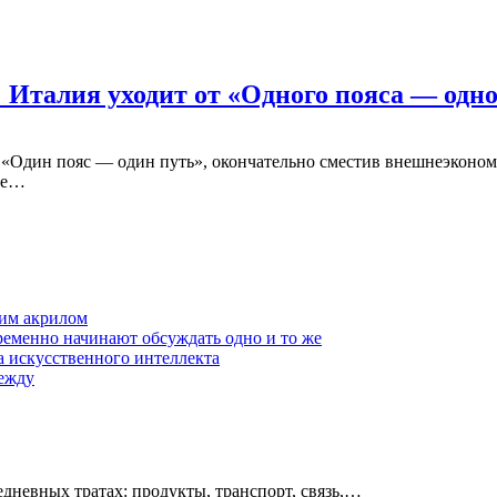
 Италия уходит от «Одного пояса — одно
е «Один пояс — один путь», окончательно сместив внешнеэконо
не…
им акрилом
еменно начинают обсуждать одно и то же
а искусственного интеллекта
дежду
едневных тратах: продукты, транспорт, связь,…