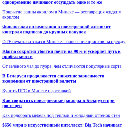
одновременно начинают обсуждать одно и то же
Покрытие ванны акрилом в Минске — реставрация жидким
акрилом
Финансовая оптимизация в повседневной жизни: от
контроля подписок до крупных покупок
DTF печать на заказ в Минске – нанесение принтов на одежду
Klarna сократил убытки почти на 90% и ускоряет путь к
прибыльности
От зелёного чая до пуэра: чем отличаются популярные сорта
В Беларуси продолжается снижение зависимости
экономики от иностранной валюты
Купить ПГС в Минске с доставкой
Как сократить повседневные расходы в Беларуси при
росте цен
Как подобрать мебель под теплый и холодный оттенок стен
$650 млрд в искусственный интеллект: Big Tech начинает