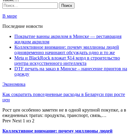
В мире
Последние новости
Покрытие ванны акрилом в Минске — реставрация
жидким акрилом
Коллективное внимание: почему миллионы людей
одновременно начинают обсуждать одно и то же
Meta и BlackRock вложат $14 млрд в строительство
центра искусственного интеллекта
DTF печать на заказ в Минске – нанесение принтов на
одежду
Экономика
Как сократить повседневные расходы в Беларуси при росте
цен
Рост цен особенно заметен не в одной крупной покупке, а в
ежедневных тратах: продукты, транспорт, связь,…
Prev
Next
1 из 2
Коллективное внимание: почему миллионы людей