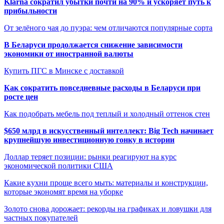
Klarna сократил убытки почти на 90% и ускоряет путь к
прибыльности
От зелёного чая до пуэра: чем отличаются популярные сорта
В Беларуси продолжается снижение зависимости
экономики от иностранной валюты
Купить ПГС в Минске с доставкой
Как сократить повседневные расходы в Беларуси при
росте цен
Как подобрать мебель под теплый и холодный оттенок стен
$650 млрд в искусственный интеллект: Big Tech начинает
крупнейшую инвестиционную гонку в истории
Доллар теряет позиции: рынки реагируют на курс
экономической политики США
Какие кухни проще всего мыть: материалы и конструкции,
которые экономят время на уборке
Золото снова дорожает: рекорды на графиках и ловушки для
частных покупателей