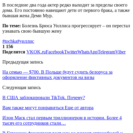
В последние два года актер редко выходит за пределы своего
дома. Его постоянно навещают дети от первого брака, а также
бывшая жена Деми Мур.
По теме:
Болезнь Брюса Уиллиса прогрессирует – он перестал
узнавать свою бывшую жену
#tochka
#уиллис
1 156
Поделится
VK
OK.ru
Facebook
Twitter
WhatsApp
Telegram
Viber
Предыдущая запись
На семью — $700. В Польше будут судить белоруса за
оформление фиктивных документов на визы
Следующая запись
В США заблокировали TikTok. Почему?
Вам также могут понравиться
Еще от автора
Илон Маск стал первым триллионером в истории. Более 4
тысяч его сотрудников стали…