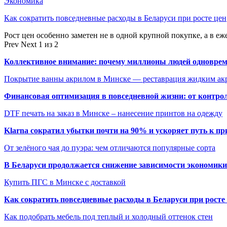
Экономика
Как сократить повседневные расходы в Беларуси при росте цен
Рост цен особенно заметен не в одной крупной покупке, а в еж
Prev
Next
1 из 2
Коллективное внимание: почему миллионы людей одновреме
Покрытие ванны акрилом в Минске — реставрация жидким ак
Финансовая оптимизация в повседневной жизни: от контро
DTF печать на заказ в Минске – нанесение принтов на одежду
Klarna сократил убытки почти на 90% и ускоряет путь к п
От зелёного чая до пуэра: чем отличаются популярные сорта
В Беларуси продолжается снижение зависимости экономик
Купить ПГС в Минске с доставкой
Как сократить повседневные расходы в Беларуси при росте
Как подобрать мебель под теплый и холодный оттенок стен