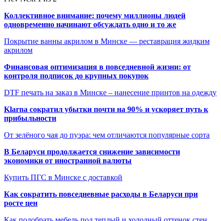
Коллективное внимание: почему миллионы людей
одновременно начинают обсуждать одно и то же
Покрытие ванны акрилом в Минске — реставрация жидким
акрилом
Финансовая оптимизация в повседневной жизни: от
контроля подписок до крупных покупок
DTF печать на заказ в Минске – нанесение принтов на одежду
Klarna сократил убытки почти на 90% и ускоряет путь к
прибыльности
От зелёного чая до пуэра: чем отличаются популярные сорта
В Беларуси продолжается снижение зависимости
экономики от иностранной валюты
Купить ПГС в Минске с доставкой
Как сократить повседневные расходы в Беларуси при
росте цен
Как подобрать мебель под теплый и холодный оттенок стен