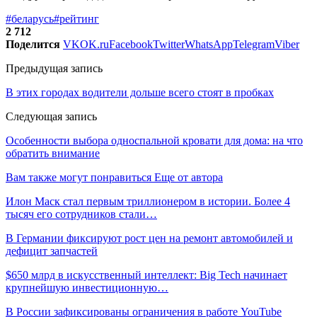
#беларусь
#рейтинг
2 712
Поделится
VK
OK.ru
Facebook
Twitter
WhatsApp
Telegram
Viber
Предыдущая запись
В этих городах водители дольше всего стоят в пробках
Следующая запись
Особенности выбора односпальной кровати для дома: на что
обратить внимание
Вам также могут понравиться
Еще от автора
Илон Маск стал первым триллионером в истории. Более 4
тысяч его сотрудников стали…
В Германии фиксируют рост цен на ремонт автомобилей и
дефицит запчастей
$650 млрд в искусственный интеллект: Big Tech начинает
крупнейшую инвестиционную…
В России зафиксированы ограничения в работе YouTube