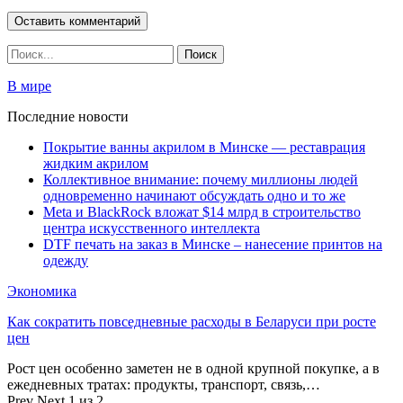
В мире
Последние новости
Покрытие ванны акрилом в Минске — реставрация
жидким акрилом
Коллективное внимание: почему миллионы людей
одновременно начинают обсуждать одно и то же
Meta и BlackRock вложат $14 млрд в строительство
центра искусственного интеллекта
DTF печать на заказ в Минске – нанесение принтов на
одежду
Экономика
Как сократить повседневные расходы в Беларуси при росте
цен
Рост цен особенно заметен не в одной крупной покупке, а в
ежедневных тратах: продукты, транспорт, связь,…
Prev
Next
1 из 2