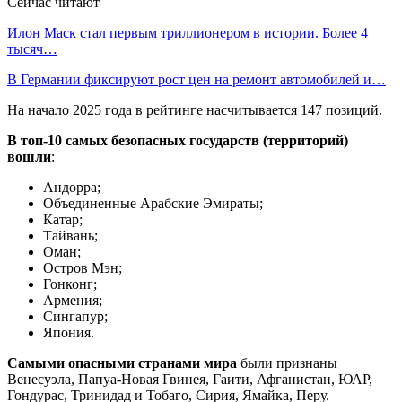
Сейчас читают
Илон Маск стал первым триллионером в истории. Более 4
тысяч…
В Германии фиксируют рост цен на ремонт автомобилей и…
На начало 2025 года в рейтинге насчитывается 147 позиций.
В топ-10 самых безопасных государств (территорий)
вошли
:
Андорра;
Объединенные Арабские Эмираты;
Катар;
Тайвань;
Оман;
Остров Мэн;
Гонконг;
Армения;
Сингапур;
Япония.
Самыми опасными странами мира
были признаны
Венесуэла, Папуа-Новая Гвинея, Гаити, Афганистан, ЮАР,
Гондурас, Тринидад и Тобаго, Сирия, Ямайка, Перу.