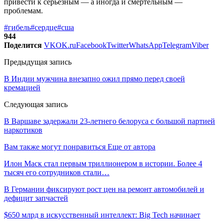
привести к серьезным — а иногда и смертельным —
проблемам.
#гибель
#сердце
#сша
944
Поделится
VK
OK.ru
Facebook
Twitter
WhatsApp
Telegram
Viber
Предыдущая запись
В Индии мужчина внезапно ожил прямо перед своей
кремацией
Следующая запись
В Варшаве задержали 23-летнего белоруса с большой партией
наркотиков
Вам также могут понравиться
Еще от автора
Илон Маск стал первым триллионером в истории. Более 4
тысяч его сотрудников стали…
В Германии фиксируют рост цен на ремонт автомобилей и
дефицит запчастей
$650 млрд в искусственный интеллект: Big Tech начинает