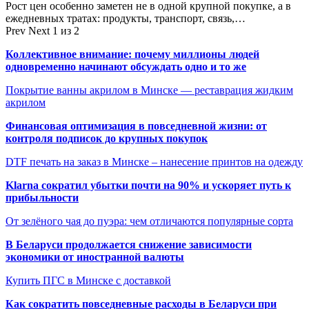
Рост цен особенно заметен не в одной крупной покупке, а в
ежедневных тратах: продукты, транспорт, связь,…
Prev
Next
1 из 2
Коллективное внимание: почему миллионы людей
одновременно начинают обсуждать одно и то же
Покрытие ванны акрилом в Минске — реставрация жидким
акрилом
Финансовая оптимизация в повседневной жизни: от
контроля подписок до крупных покупок
DTF печать на заказ в Минске – нанесение принтов на одежду
Klarna сократил убытки почти на 90% и ускоряет путь к
прибыльности
От зелёного чая до пуэра: чем отличаются популярные сорта
В Беларуси продолжается снижение зависимости
экономики от иностранной валюты
Купить ПГС в Минске с доставкой
Как сократить повседневные расходы в Беларуси при