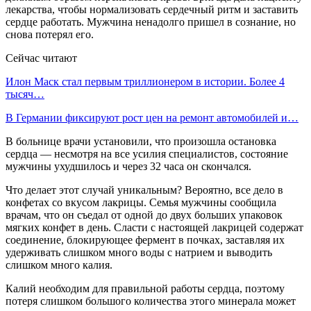
лекарства, чтобы нормализовать сердечный ритм и заставить
сердце работать. Мужчина ненадолго пришел в сознание, но
снова потерял его.
Сейчас читают
Илон Маск стал первым триллионером в истории. Более 4
тысяч…
В Германии фиксируют рост цен на ремонт автомобилей и…
В больнице врачи установили, что произошла остановка
сердца — несмотря на все усилия специалистов, состояние
мужчины ухудшилось и через 32 часа он скончался.
Что делает этот случай уникальным? Вероятно, все дело в
конфетах со вкусом лакрицы. Семья мужчины сообщила
врачам, что он съедал от одной до двух больших упаковок
мягких конфет в день. Сласти с настоящей лакрицей содержат
соединение, блокирующее фермент в почках, заставляя их
удерживать слишком много воды с натрием и выводить
слишком много калия.
Калий необходим для правильной работы сердца, поэтому
потеря слишком большого количества этого минерала может