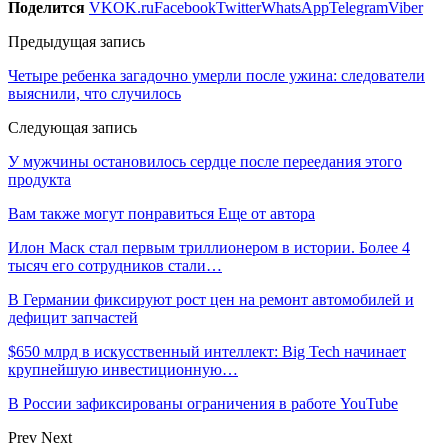
Поделится
VK
OK.ru
Facebook
Twitter
WhatsApp
Telegram
Viber
Предыдущая запись
Четыре ребенка загадочно умерли после ужина: следователи
выяснили, что случилось
Следующая запись
У мужчины остановилось сердце после переедания этого
продукта
Вам также могут понравиться
Еще от автора
Илон Маск стал первым триллионером в истории. Более 4
тысяч его сотрудников стали…
В Германии фиксируют рост цен на ремонт автомобилей и
дефицит запчастей
$650 млрд в искусственный интеллект: Big Tech начинает
крупнейшую инвестиционную…
В России зафиксированы ограничения в работе YouTube
Prev
Next