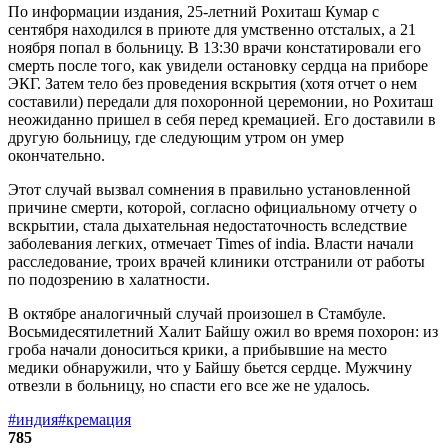
По информации издания, 25-летний Рохиташ Кумар с
сентября находился в приюте для умственно отсталых, а 21
ноября попал в больницу. В 13:30 врачи констатировали его
смерть после того, как увидели остановку сердца на приборе
ЭКГ. Затем тело без проведения вскрытия (хотя отчет о нем
составили) передали для похоронной церемонии, но Рохиташ
неожиданно пришел в себя перед кремацией. Его доставили в
другую больницу, где следующим утром он умер
окончательно.
Этот случай вызвал сомнения в правильно установленной
причине смерти, которой, согласно официальному отчету о
вскрытии, стала дыхательная недостаточность вследствие
заболевания легких, отмечает Times of india. Власти начали
расследование, троих врачей клиники отстранили от работы
по подозрению в халатности.
В октябре аналогичный случай произошел в Стамбуле.
Восьмидесятилетний Халит Байшу ожил во время похорон: из
гроба начали доноситься крики, а прибывшие на место
медики обнаружили, что у Байшу бьется сердце. Мужчину
отвезли в больницу, но спасти его все же не удалось.
#индия
#кремация
785